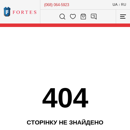
(068) 064-5923
UA
RU
/
Розумний пошук...
404
С
Т
О
Р
І
Н
К
У
Н
Е
З
Н
А
Й
Д
Е
Н
О