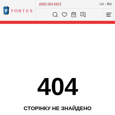
(068) 064-5923
UA
RU
/
Розумний пошук...
404
С
Т
О
Р
І
Н
К
У
Н
Е
З
Н
А
Й
Д
Е
Н
О