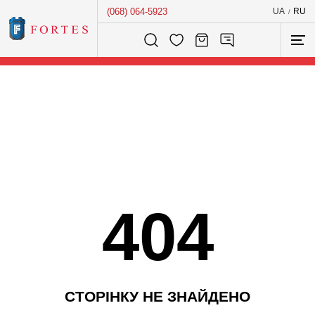
(068) 064-5923
UA
RU
/
Розумний пошук...
404
С
Т
О
Р
І
Н
К
У
Н
Е
З
Н
А
Й
Д
Е
Н
О