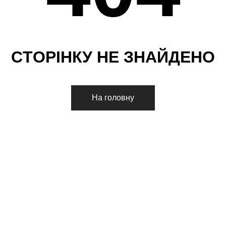
С
Т
О
Р
І
Н
К
У
Н
Е
З
Н
А
Й
Д
Е
Н
О
На головну