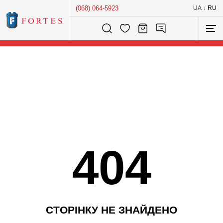
(068) 064-5923
UA
RU
/
Розумний пошук...
404
С
Т
О
Р
І
Н
К
У
Н
Е
З
Н
А
Й
Д
Е
Н
О