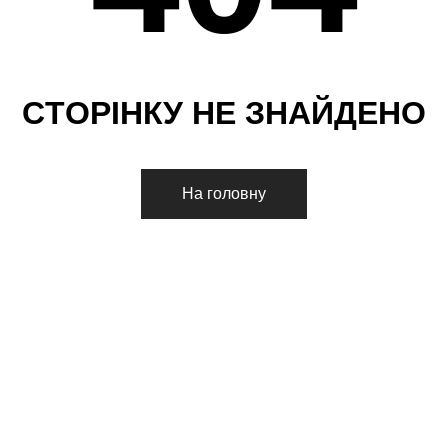
С
Т
О
Р
І
Н
К
У
Н
Е
З
Н
А
Й
Д
Е
Н
О
На головну