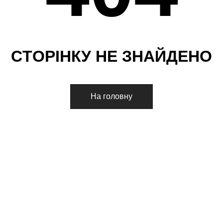
С
Т
О
Р
І
Н
К
У
Н
Е
З
Н
А
Й
Д
Е
Н
О
На головну