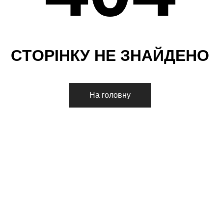
С
Т
О
Р
І
Н
К
У
Н
Е
З
Н
А
Й
Д
Е
Н
О
На головну