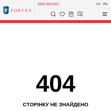
(068) 064-5923
UA
RU
/
Розумний пошук...
404
С
Т
О
Р
І
Н
К
У
Н
Е
З
Н
А
Й
Д
Е
Н
О