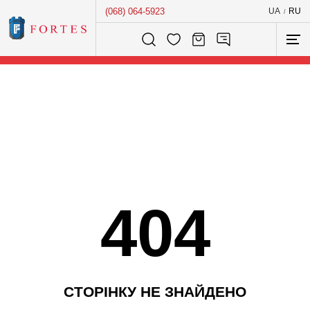
(068) 064-5923
UA
RU
/
Розумний пошук...
404
С
Т
О
Р
І
Н
К
У
Н
Е
З
Н
А
Й
Д
Е
Н
О