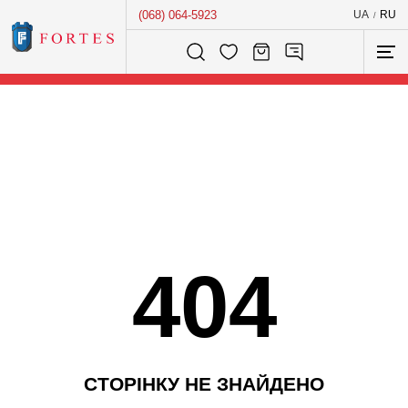
(068) 064-5923
UA
RU
/
Розумний пошук...
404
С
Т
О
Р
І
Н
К
У
Н
Е
З
Н
А
Й
Д
Е
Н
О