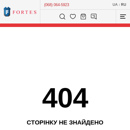
(068) 064-5923
UA
RU
/
Розумний пошук...
404
С
Т
О
Р
І
Н
К
У
Н
Е
З
Н
А
Й
Д
Е
Н
О