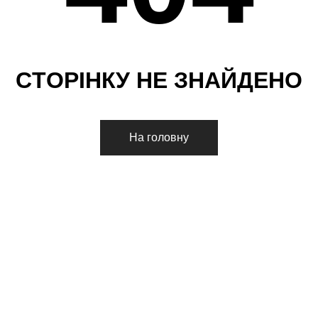
С
Т
О
Р
І
Н
К
У
Н
Е
З
Н
А
Й
Д
Е
Н
О
На головну