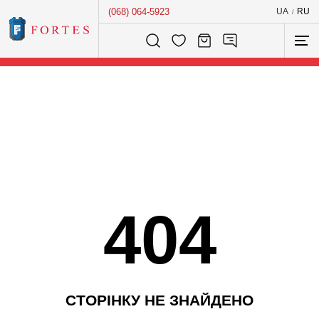
(068) 064-5923
UA
RU
/
Розумний пошук...
404
С
Т
О
Р
І
Н
К
У
Н
Е
З
Н
А
Й
Д
Е
Н
О