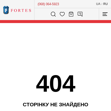
(068) 064-5923
UA
RU
/
Розумний пошук...
404
С
Т
О
Р
І
Н
К
У
Н
Е
З
Н
А
Й
Д
Е
Н
О