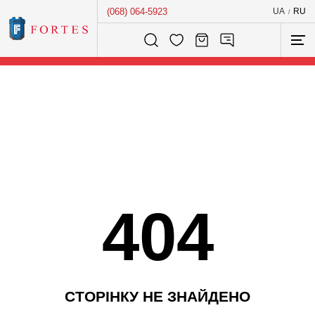
(068) 064-5923
UA
RU
/
Розумний пошук...
404
С
Т
О
Р
І
Н
К
У
Н
Е
З
Н
А
Й
Д
Е
Н
О