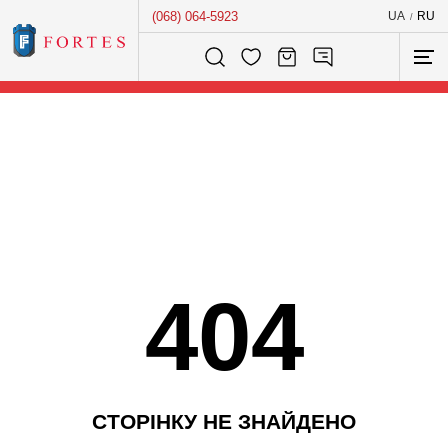
(068) 064-5923
UA
RU
/
Розумний пошук...
404
С
Т
О
Р
І
Н
К
У
Н
Е
З
Н
А
Й
Д
Е
Н
О