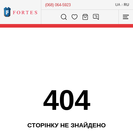
(068) 064-5923
UA
RU
/
Розумний пошук...
404
С
Т
О
Р
І
Н
К
У
Н
Е
З
Н
А
Й
Д
Е
Н
О