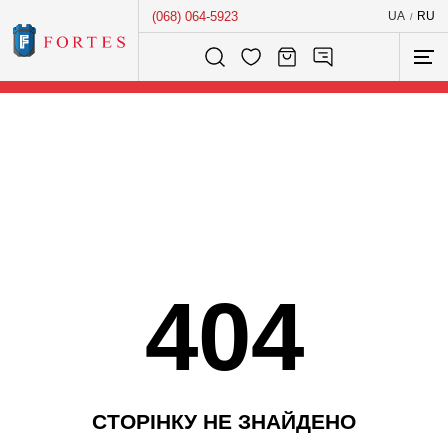
(068) 064-5923
UA
RU
/
Розумний пошук...
404
С
Т
О
Р
І
Н
К
У
Н
Е
З
Н
А
Й
Д
Е
Н
О