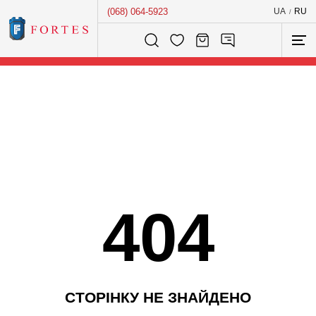
(068) 064-5923
UA
RU
/
Розумний пошук...
404
С
Т
О
Р
І
Н
К
У
Н
Е
З
Н
А
Й
Д
Е
Н
О