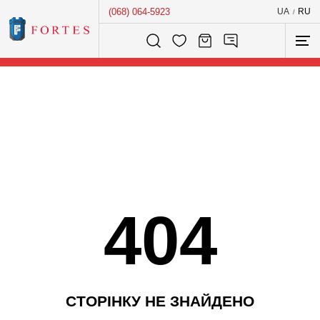
(068) 064-5923
UA
RU
/
Розумний пошук...
404
С
Т
О
Р
І
Н
К
У
Н
Е
З
Н
А
Й
Д
Е
Н
О