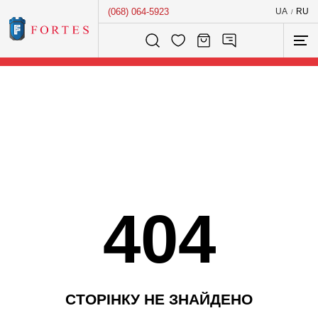
(068) 064-5923
UA
RU
/
Розумний пошук...
404
С
Т
О
Р
І
Н
К
У
Н
Е
З
Н
А
Й
Д
Е
Н
О