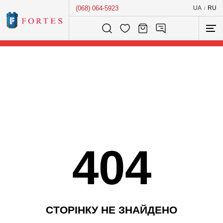
(068) 064-5923
UA
RU
/
Розумний пошук...
404
С
Т
О
Р
І
Н
К
У
Н
Е
З
Н
А
Й
Д
Е
Н
О