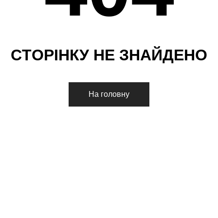
С
Т
О
Р
І
Н
К
У
Н
Е
З
Н
А
Й
Д
Е
Н
О
На головну