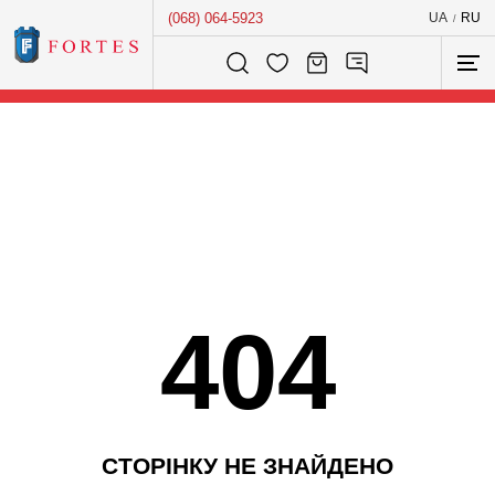
(068) 064-5923
UA
RU
/
Розумний пошук...
404
С
Т
О
Р
І
Н
К
У
Н
Е
З
Н
А
Й
Д
Е
Н
О