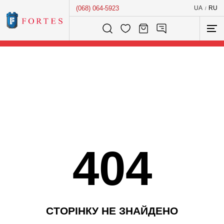
(068) 064-5923
UA
RU
/
Розумний пошук...
404
С
Т
О
Р
І
Н
К
У
Н
Е
З
Н
А
Й
Д
Е
Н
О