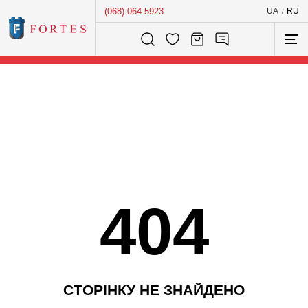
(068) 064-5923
UA
RU
/
Розумний пошук...
404
С
Т
О
Р
І
Н
К
У
Н
Е
З
Н
А
Й
Д
Е
Н
О