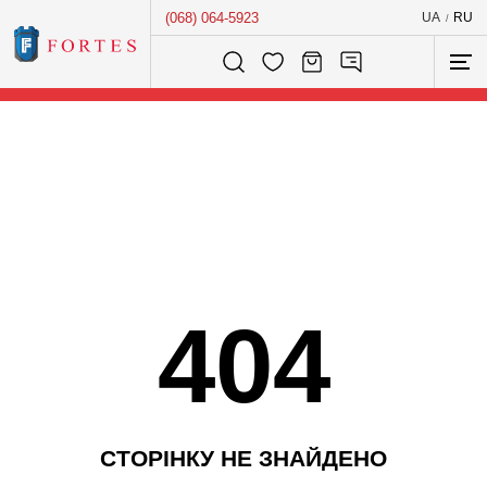
(068) 064-5923
UA
RU
/
Розумний пошук...
404
С
Т
О
Р
І
Н
К
У
Н
Е
З
Н
А
Й
Д
Е
Н
О