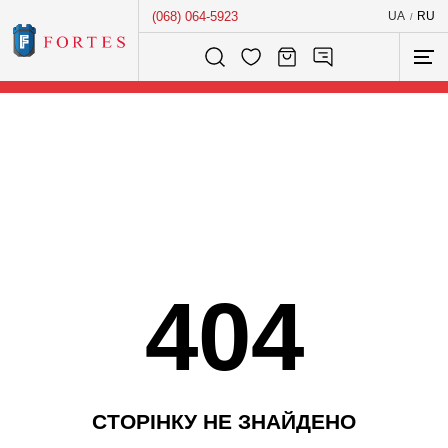
(068) 064-5923
UA
RU
/
Розумний пошук...
404
С
Т
О
Р
І
Н
К
У
Н
Е
З
Н
А
Й
Д
Е
Н
О