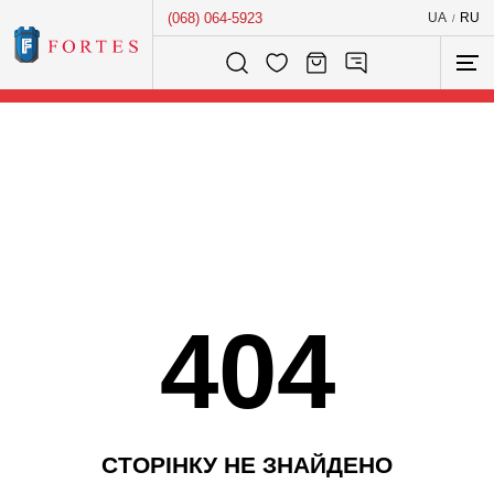
(068) 064-5923
UA
RU
/
Розумний пошук...
404
С
Т
О
Р
І
Н
К
У
Н
Е
З
Н
А
Й
Д
Е
Н
О