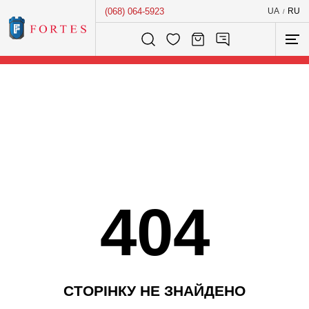
(068) 064-5923
UA
RU
/
Розумний пошук...
404
С
Т
О
Р
І
Н
К
У
Н
Е
З
Н
А
Й
Д
Е
Н
О