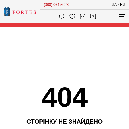
(068) 064-5923
UA
RU
/
Розумний пошук...
404
С
Т
О
Р
І
Н
К
У
Н
Е
З
Н
А
Й
Д
Е
Н
О