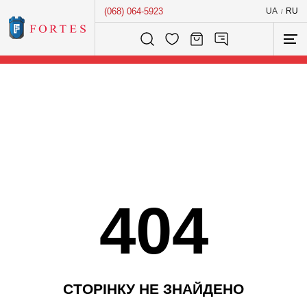
(068) 064-5923
UA
RU
/
Розумний пошук...
404
С
Т
О
Р
І
Н
К
У
Н
Е
З
Н
А
Й
Д
Е
Н
О