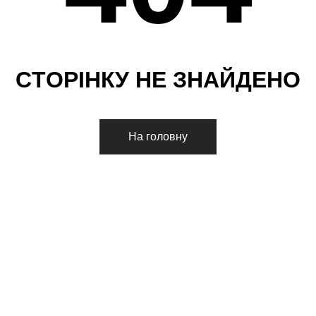
С
Т
О
Р
І
Н
К
У
Н
Е
З
Н
А
Й
Д
Е
Н
О
На головну