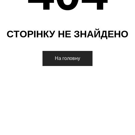
С
Т
О
Р
І
Н
К
У
Н
Е
З
Н
А
Й
Д
Е
Н
О
На головну