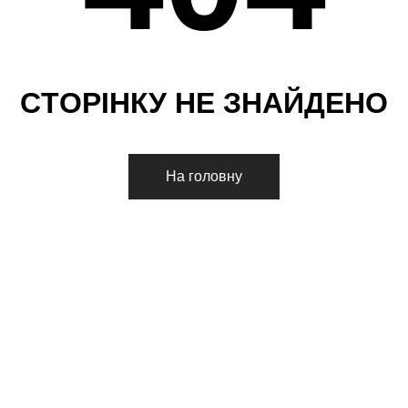
С
Т
О
Р
І
Н
К
У
Н
Е
З
Н
А
Й
Д
Е
Н
О
На головну