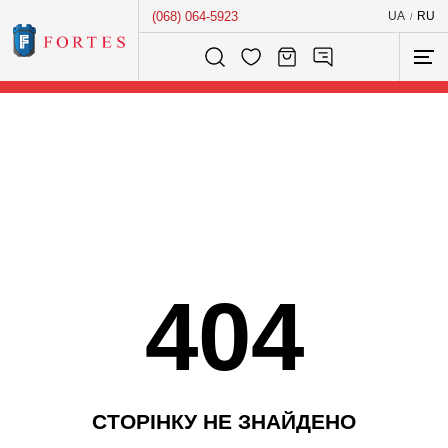
(068) 064-5923
UA
RU
/
Розумний пошук...
404
С
Т
О
Р
І
Н
К
У
Н
Е
З
Н
А
Й
Д
Е
Н
О