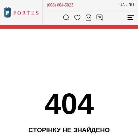
(068) 064-5923
UA
RU
/
Розумний пошук...
404
С
Т
О
Р
І
Н
К
У
Н
Е
З
Н
А
Й
Д
Е
Н
О