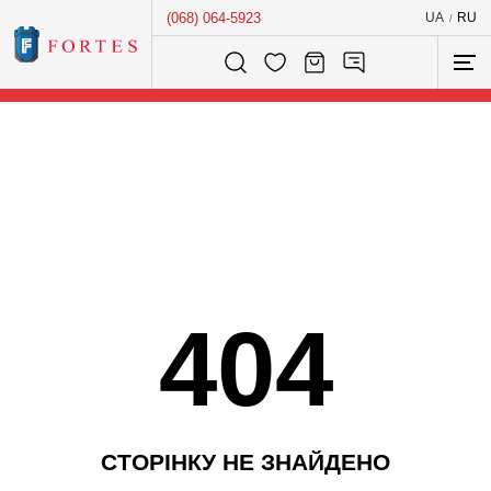
(068) 064-5923
UA
RU
/
Розумний пошук...
404
С
Т
О
Р
І
Н
К
У
Н
Е
З
Н
А
Й
Д
Е
Н
О