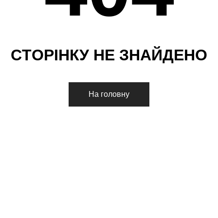
С
Т
О
Р
І
Н
К
У
Н
Е
З
Н
А
Й
Д
Е
Н
О
На головну