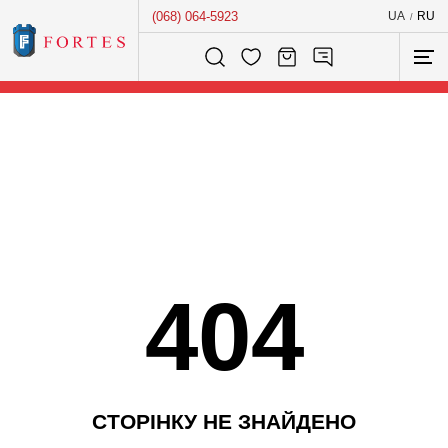
(068) 064-5923
UA
RU
/
Розумний пошук...
404
С
Т
О
Р
І
Н
К
У
Н
Е
З
Н
А
Й
Д
Е
Н
О