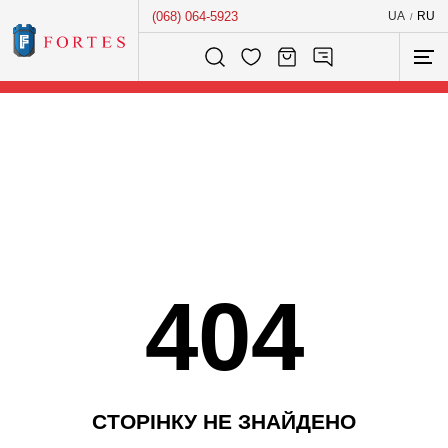
(068) 064-5923
UA
RU
/
Розумний пошук...
404
С
Т
О
Р
І
Н
К
У
Н
Е
З
Н
А
Й
Д
Е
Н
О