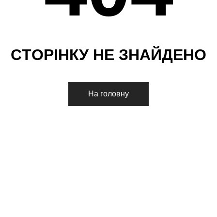
С
Т
О
Р
І
Н
К
У
Н
Е
З
Н
А
Й
Д
Е
Н
О
На головну