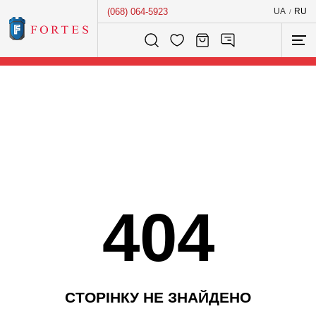
(068) 064-5923
UA
RU
/
Розумний пошук...
404
С
Т
О
Р
І
Н
К
У
Н
Е
З
Н
А
Й
Д
Е
Н
О