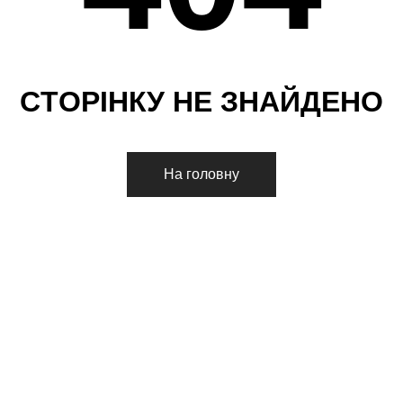
С
Т
О
Р
І
Н
К
У
Н
Е
З
Н
А
Й
Д
Е
Н
О
На головну