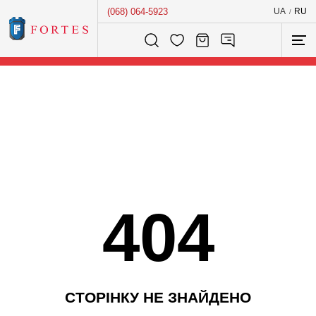
(068) 064-5923
UA
RU
/
Розумний пошук...
404
С
Т
О
Р
І
Н
К
У
Н
Е
З
Н
А
Й
Д
Е
Н
О