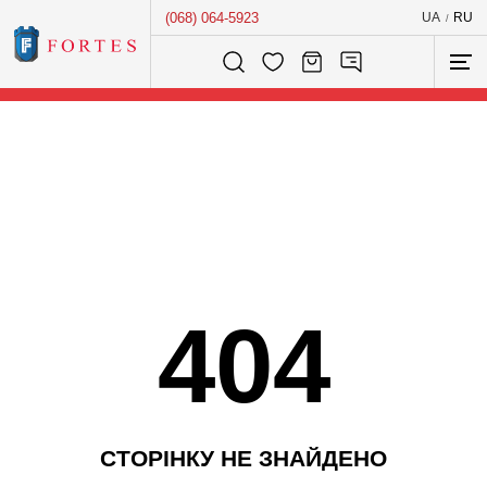
(068) 064-5923
UA
RU
/
Розумний пошук...
404
С
Т
О
Р
І
Н
К
У
Н
Е
З
Н
А
Й
Д
Е
Н
О