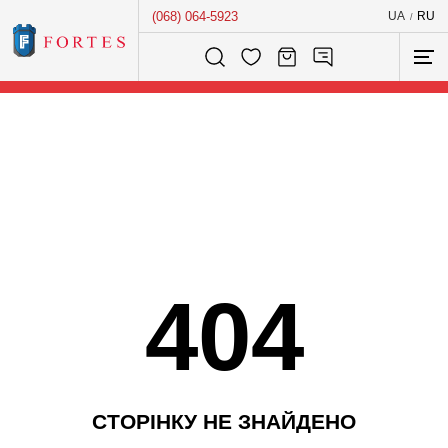
(068) 064-5923
UA
RU
/
Розумний пошук...
404
С
Т
О
Р
І
Н
К
У
Н
Е
З
Н
А
Й
Д
Е
Н
О